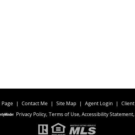
 Page
|
Contact Me
|
Site Map
|
Agent Login
|
Client
Privacy Policy
,
Terms of Use
,
Accessibility Statement