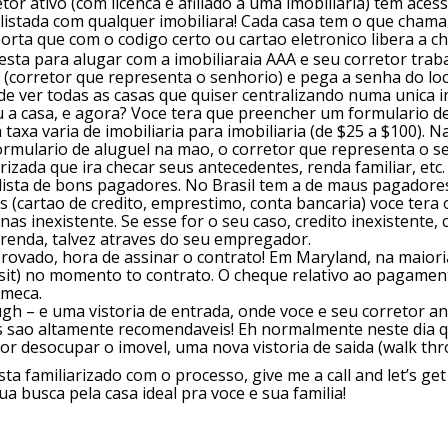
tor ativo (com licenca e afiliado a uma imobiliaria) tem ace
 listada com qualquer imobiliara! Cada casa tem o que cham
orta que com o codigo certo ou cartao eletronico libera a ch
sta para alugar com a imobiliaraia AAA e seu corretor traba
t (corretor que representa o senhorio) e pega a senha do loc
de ver todas as casas que quiser centralizando numa unica i
 a casa, e agora? Voce tera que preencher um formulario de
 taxa varia de imobiliaria para imobiliaria (de $25 a $100). 
rmulario de aluguel na mao, o corretor que representa o s
izada que ira checar seus antecedentes, renda familiar, etc. 
lista de bons pagadores. No Brasil tem a de maus pagadores
s (cartao de credito, emprestimo, conta bancaria) voce ter
as inexistente. Se esse for o seu caso, credito inexistente
renda, talvez atraves do seu empregador.
provado, hora de assinar o contrato! Em Maryland, na maior
osit) no momento to contrato. O cheque relativo ao pagamen
omeca.
gh – e uma vistoria de entrada, onde voce e seu corretor a
s sao altamente recomendaveis! Eh normalmente neste dia q
r desocupar o imovel, uma nova vistoria de saida (walk thro
sta familiarizado com o processo, give me a call and let’s ge
ua busca pela casa ideal pra voce e sua familia!