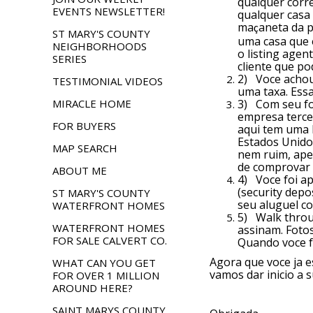
qualquer corre
EVENTS NEWSLETTER!
qualquer casa
ma
aneta da p
ç
ST MARY'S COUNTY
uma casa que e
NEIGHBORHOODS
o listing agen
SERIES
cliente que po
2)
Voce achou
TESTIMONIAL VIDEOS
uma taxa. Essa
MIRACLE HOME
3)
Com seu fo
empresa tercer
FOR BUYERS
aqui tem uma 
Estados Unido
MAP SEARCH
nem ruim, apen
de comprovar 
ABOUT ME
4)
Voce foi a
(security dep
ST MARY'S COUNTY
seu aluguel c
WATERFRONT HOMES
5)
Walk throu
WATERFRONT HOMES
assinam. Foto
FOR SALE CALVERT CO.
Quando voce fo
Agora que voce ja e
WHAT CAN YOU GET
vamos dar inicio a s
FOR OVER 1 MILLION
AROUND HERE?
SAINT MARYS COUNTY