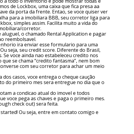
sso a todo o inventorio e pode mostrar todas e
amos de Lockbox, uma caixa que fica presa aa
ave da porta da frente. Entao, se voce quiser ver
lha para a imobiliara BBB, seu corretor liga para
kbox, simples assim. Facilita muito a vida do
mobiliara/corretor.
 aluguel, o chamado Rental Application e pagar
Nao reembolsavel.
enhorio ira enviar esse formulario para uma
Ou seja, seu credit score. Diferente do Brasil,
. Se voce ainda nao estabeleceu credito nos
a o que se chama “credito fantasma”, nem bom
, converse com seu corretor para achar um meio
ia dos casos, voce entrega o cheque caução
to do primeiro mes sera entregue no dia que o
notam a condicao atual do imovel e todos
ue voce pega as chaves e paga o primeiro mes.
ugh check out) sera feita.
t started! Ou seja, entre em contato comigo e