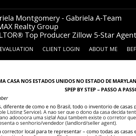
riela Montgomery - Gabriela A-Team
MAX Realty Group
LTOR® Top Producer Zillow 5-Star Agen
EVALUATION
CLIENT LOGIN
ABOUT ME
BEF
A CASA NOS ESTADOS UNIDOS NO ESTADO DE MARYLA
SPEP BY STEP – PASSO A PASS
aber
 diferente de como e no Brasil, todo o inventorio de casas
ple Listing Service). A nao ser que o dono da casa decida te
cano adoooora uma sigla! Aqui tambem existe o corretor qu
esenta o senhorio/vendedor (landlord/seller agent).
 corrector local para te representar – como todas as casas