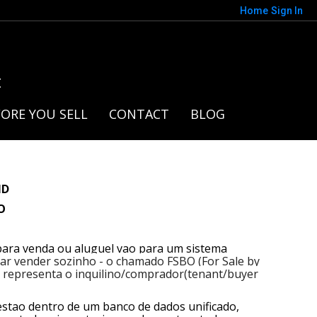
Home
Sign In
t
ORE YOU SELL
CONTACT
BLOG
ND
O
 para venda ou aluguel vao para um sistema
ntar vender sozinho - o chamado FSBO (For Sale by
e representa o inquilino/comprador(tenant/buyer
 estao dentro de um banco de dados unificado,