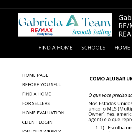
Gab
RE/
REA
FIND A HOME
SCHOOLS
HOME 
HOME PAGE
COMO ALUGAR UM
BEFORE YOU SELL
FIND A HOME
O que voce precisa s
FOR SELLERS
Nos Estados Unidos,
unico, o MLS (
Multi
HOME EVALUATION
Owner). Yes, ameri
agent) e o que repr
CLIENT LOGIN
1)
Escolha um
JOIN OUR WEEKLY